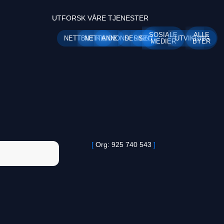
UTFORSK VÅRE TJENESTER
SOSIALE
ALLE
NETTBUTIKK
NETTSIDE
ANNONSERING
DESIGN
SEO
UTVIKLING
MEDIER
BYER
[
Org: 925 740 543
]