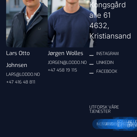
Kongsgård
alle 61
4632,
Kristiansand
Lars Otto
Jørgen Wolles
INSTAGRAM
JORGEN@LODDO.NO
LINKEDIN
Johnsen
+47 458 19 115
FACEBOOK
LARS@LODDO.NO
+47 416 48 811
UTFORSK VÅRE
TJENESTER
SOSIALE
ALL
NETTBUTIKK
NETTSIDE
ANNONSERING
DESIGN
SEO
UTVIKL
MEDIER
BYE