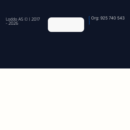
[
Org: 925 740 543
Loddo AS © | 2017
]
- 2026