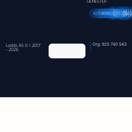
TJENESTER
SOSIALE
ALL
NETTBUTIKK
NETTSIDE
ANNONSERING
DESIGN
SEO
UTVIKL
MEDIER
BYE
[
Org: 925 740 543
Loddo AS © | 2017
]
- 2026