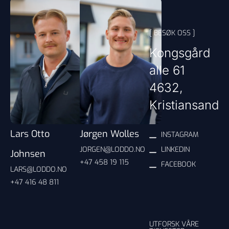
[ BESØK OSS ]
Kongsgård
alle 61
4632,
Kristiansand
Lars Otto
Jørgen Wolles
INSTAGRAM
JORGEN@LODDO.NO
LINKEDIN
Johnsen
+47 458 19 115
FACEBOOK
LARS@LODDO.NO
+47 416 48 811
UTFORSK VÅRE